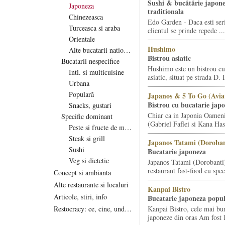
Sushi & bucătărie japon
Japoneza
traditionala
Chinezeasca
Edo Garden - Daca esti serio
Turceasca si araba
clientul se prinde repede ...
Orientale
Hushimo
Alte bucatarii nationale
Bistrou asiatic
Bucatarii nespecifice
Hushimo este un bistrou cu 
Intl. si multicuisine
asiatic, situat pe strada D. 
Urbana
Populară
Japanos & 5 To Go (Aviat
Bistrou cu bucatarie jap
Snacks, gustari
Chiar ca in Japonia Oameni
Specific dominant
(Gabriel Faflei si Kana Ha
Peste si fructe de mare
Steak si grill
Japanos Tatami (Doroban
Sushi
Bucatarie japoneza
Veg si dietetic
Japanos Tatami (Dorobanti)
restaurant fast-food cu speci
Concept si ambianta
Alte restaurante si localuri
Kanpai Bistro
Articole, stiri, info
Bucatarie japoneza popu
Restocracy: ce, cine, unde...
Kanpai Bistro, cele mai bu
japoneze din oras Am fost 