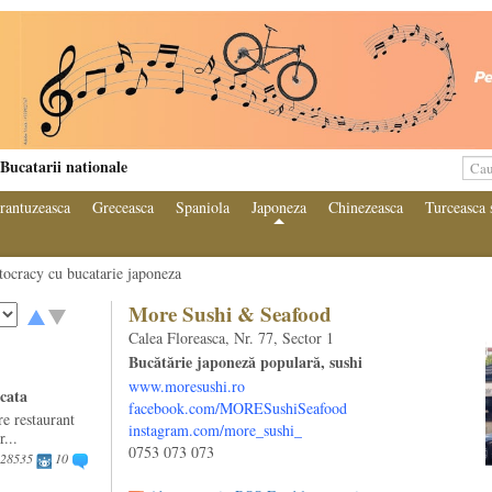
Bucatarii nationale
rantuzeasca
Greceasca
Spaniola
Japoneza
Chinezeasca
Turceasca 
tocracy cu bucatarie japoneza
More Sushi & Seafood
Calea Floreasca, Nr. 77, Sector 1
Bucătărie japoneză populară, sushi
www.moresushi.ro
icata
facebook.com/MORESushiSeafood
e restaurant
instagram.com/more_sushi_
r...
0753 073 073
28535
10