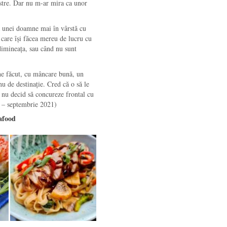
astre. Dar nu m-ar mira ca unor
ia unei doamne mai în vârstă cu
 care își făcea mereu de lucru cu
dimineața, sau când nu sunt
ne făcut, cu mâncare bună, un
nu de destinație. Cred că o să le
 nu decid să concureze frontal cu
– septembrie 2021)
afood