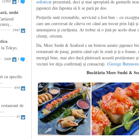
12301
1
sofisticat
prezentată, deci și mai apropiată de gusturile no
japonezi din Japonia să li se pară pe dos.
ară, sushi
Prețurile sunt rezonabile, serviciul a fost bun – cu excepț
artierul
care am conversat de câteva ori când am trecut prin față și
ureș...
amenajarea și curățenia. Ar trebui să o țină pe acolo doar 
1945
clienți, oricum.
tica
Da, More Sushi & Seafood e un bistrou asiatic-japonez bi
a la Tokyo,
restaurant de pasaj, pentru când ești în zonă și ți-e foame, 
meargă bine, mai ales dacă păstrează această poziționare și
5400
1
vecinii lor deja confirmați și consacrați. (
George Butunoiu
Bucătăria More Sushi & Se
t cu specific
..
959
 restaurant de
...
35