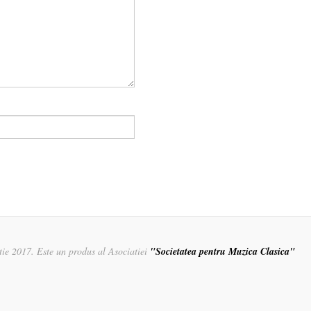
rtie 2017. Este un produs al Asociatiei
"Societatea pentru Muzica Clasica"