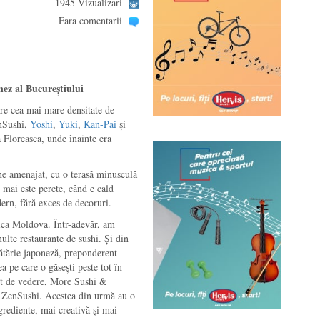
1945 Vizualizari
Fara comentarii
ez al Bucureștiului
are cea mai mare densitate de
enSushi,
Yoshi
,
Yuki
,
Kan-Pai
și
a Floreasca, unde înainte era
ne amenajat, cu o terasă minusculă
u mai este perete, când e cald
dern, fără exces de decoruri.
ca Moldova. Într-adevăr, am
multe restaurante de sushi. Și din
cătărie japoneză, preponderent
 pe care o găsești peste tot în
nct de vedere, More Sushi &
 ZenSushi. Acestea din urmă au o
rediente, mai creativă și mai