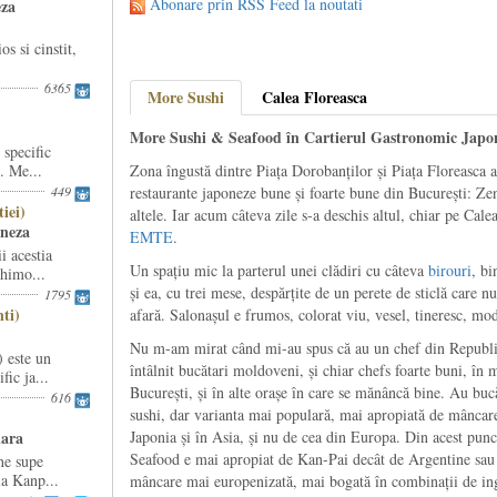
Abonare prin RSS Feed la noutati
eza
s si cinstit,
6365
More Sushi
Calea Floreasca
More Sushi & Seafood în Cartierul Gastronomic Japon
specific
I. Me...
Zona îngustă dintre Piața Dorobanților și Piața Floreasca 
449
restaurante japoneze bune și foarte bune din București: Z
iei)
altele. Iar acum câteva zile s-a deschis altul, chiar pe Cale
oneza
EMTE
.
i acestia
Un spațiu mic la parterul unei clădiri cu câteva
birouri
, bi
shimo...
și ea, cu trei mese, despărțite de un perete de sticlă care n
1795
ti)
afară. Salonașul e frumos, colorat viu, vesel, tineresc, mo
Nu m-am mirat când mi-au spus că au un chef din Republi
 este un
întâlnit bucătari moldoveni, și chiar chefs foarte buni, în 
fic ja...
București, și în alte orașe în care se mănâncă bine. Au bu
616
sushi, dar varianta mai populară, mai apropiată de mâncarea
lara
Japonia și în Asia, și nu de cea din Europa. Din acest pu
Seafood e mai apropiat de Kan-Pai decât de Argentine sau
ne supe
la Kanp...
mâncare mai europenizată, mai bogată în combinații de ing