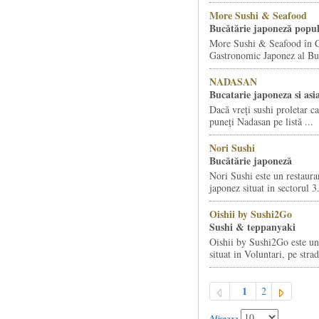
More Sushi & Seafood
Bucătărie japoneză popul
More Sushi & Seafood în C
Gastronomic Japonez al Buc
NADASAN
Bucatarie japoneza si asia
Dacă vreți sushi proletar c
puneți Nadasan pe listă ...
Nori Sushi
Bucătărie japoneză
Nori Sushi este un restauran
japonez situat in sectorul 3.
Oishii by Sushi2Go
Sushi & teppanyaki
Oishii by Sushi2Go este un
situat in Voluntari, pe strad
1
2
Afiseaza