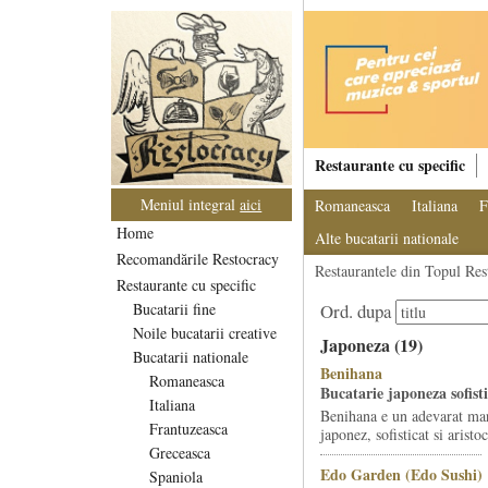
Restaurante cu specific
Meniul integral
aici
Romaneasca
Italiana
F
Home
Alte bucatarii nationale
Recomandările Restocracy
Restaurantele din Topul Res
Restaurante cu specific
Bucatarii fine
Ord. dupa
Noile bucatarii creative
Japoneza (19)
Bucatarii nationale
Benihana
Romaneasca
Bucatarie japoneza sofist
Italiana
Benihana e un adevarat mar
Frantuzeasca
japonez, sofisticat si aristoc
Greceasca
Edo Garden (Edo Sushi)
Spaniola