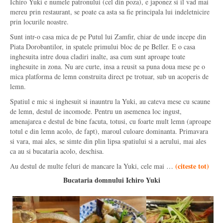
Ichiro Yuki e numele patronului (cel din poza), e japonez si il vad mai
mereu prin restaurant, se poate ca asta sa fie principala lui indeletnicire
prin locurile noastre.
Sunt intr-o casa mica de pe Putul lui Zamfir, chiar de unde incepe din
Piata Dorobantilor, in spatele primului bloc de pe Beller. E o casa
inghesuita intre doua cladiri inalte, asa cum sunt aproape toate
inghesuite in zona. Nu are curte, insa a reusit sa puna doua mese pe o
mica platforma de lemn construita direct pe trotuar, sub un acoperis de
lemn.
Spatiul e mic si inghesuit si inauntru la Yuki, au cateva mese cu scaune
de lemn, destul de incomode. Pentru un asemenea loc ingust,
amenajarea e destul de bine facuta, totusi, cu foarte mult lemn (aproape
totul e din lemn acolo, de fapt), maroul culoare dominanta. Primavara
si vara, mai ales, se simte din plin lipsa spatiului si a aerului, mai ales
ca au si bucataria acolo, deschisa.
(
citeste tot
)
Au destul de multe feluri de mancare la Yuki, cele mai …
Bucataria domnului Ichiro Yuki