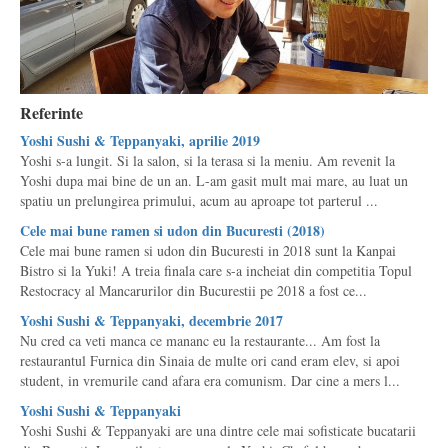
Referinte
Yoshi Sushi & Teppanyaki, aprilie 2019
Yoshi s-a lungit. Si la salon, si la terasa si la meniu. Am revenit la
Yoshi dupa mai bine de un an. L-am gasit mult mai mare, au luat un
spatiu un prelungirea primului, acum au aproape tot parterul ...
Cele mai bune ramen si udon din Bucuresti (2018)
Cele mai bune ramen si udon din Bucuresti in 2018 sunt la Kanpai
Bistro si la Yuki! A treia finala care s-a incheiat din competitia Topul
Restocracy al Mancarurilor din Bucurestii pe 2018 a fost ce...
Yoshi Sushi & Teppanyaki, decembrie 2017
Nu cred ca veti manca ce mananc eu la restaurante... Am fost la
restaurantul Furnica din Sinaia de multe ori cand eram elev, si apoi
student, in vremurile cand afara era comunism. Dar cine a mers l...
Yoshi Sushi & Teppanyaki
Yoshi Sushi & Teppanyaki are una dintre cele mai sofisticate bucatarii