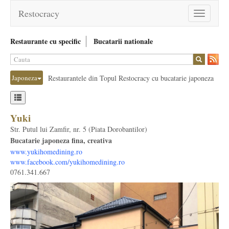
Restocracy
Toggle
navigation
Restaurante cu specific
Bucatarii nationale
Japoneza
Restaurantele din Topul Restocracy cu bucatarie japoneza
Yuki
Str. Putul lui Zamfir, nr. 5 (Piata Dorobantilor)
Bucatarie japoneza fina, creativa
www.yukihomedining.ro
www.facebook.com/yukihomedining.ro
0761.341.667