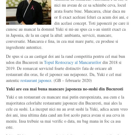
nici nu aveau de ce sa schimbe ceva, locul
arata foarte bine. Mancarea, chiar daca nu
or fi exact aceleasi feluri ca acum doi ani, e
din acelasi concept. Toti japonezii pe care ii
cunosc au mancat la domnul Yuki si mi-au spus ca s-au simtit exact ca
in Japonia, de la un capat la altul: ambianta, servicii, mancare,
conversatie. Mancarea e fina, in cea mai mare parte, cu produse si
ingrediente autentice.
De spus si ca au castigat doi ani la rand competitia pentru cel mai bun
udon din Bucuresti in
Topul Restocracy al Mancarurilor
din 2018 si
2019. De remarcat serviciul foarte distinctiv fata de oricare alt
restaurant din oras, fie el japonez sau nejaponez. Da, Yuki e cel mai
autentic
restaurant japonez
. (GB – februarie 2020)
Yuki are cea mai buna mancare japoneza ne-sushi din Bucuresti
Yuki e un restaurant cu mancare mai putin europenizata, asa cum e la
majoritatea celorlalte restaurante japoneze din Bucuresti, mai ales la
cele cu sushi. La inceput nici nu au avut sushi la Yuki, adica acum vreo
doi ani, insa ultima data cand am fost acolo parca aveau si asa ceva in
meniu. Insa trebuie sa mai verific o data, nu bag mana in foc ca asa
este.