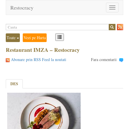
Restocracy
Toggle
navigation
Toate
Vezi pe Harta
Restaurant IMZA – Restocracy
Abonare prin RSS Feed la noutati
Fara comentarii
DES