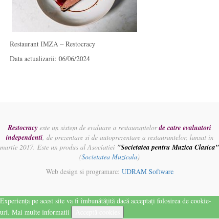
Restaurant IMZA – Restocracy
Data actualizarii: 06/06/2024
Restocracy
este un sistem de evaluare a restaurantelor
de catre evaluatori
independenti
, de prezentare si de autoprezentare a restaurantelor, lansat in
martie 2017. Este un produs al Asociatiei
"Societatea pentru Muzica Clasica"
(
Societatea Muzicala
)
Web design si programare:
UDRAM Software
Experiența pe acest site va fi îmbunătățită dacă acceptați folosirea de cookie-
uri.
Mai multe informatii
Acceptă cookies