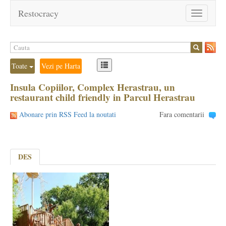
Restocracy
Toggle
navigation
Toate
Vezi pe Harta
Insula Copiilor, Complex Herastrau, un
restaurant child friendly in Parcul Herastrau
Abonare prin RSS Feed la noutati
Fara comentarii
DES