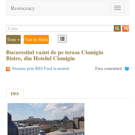
Restocracy
Toggle
navigation
Toate
Vezi pe Harta
Bucurestiul vazut de pe terasa Cismigiu
Bistro, din Hotelul Cismigiu
Abonare prin RSS Feed la noutati
Fara comentarii
DES