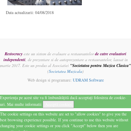
Data actualizarii: 04/08/2018
Restocracy
este un sistem de evaluare a restaurantelor
de catre evaluatori
independenti
, de prezentare si de autoprezentare a restaurantelor, lansat in
martie 2017. Este un produs al Asociatiei
"Societatea pentru Muzica Clasica"
(
Societatea Muzicala
)
Web design si programare:
UDRAM Software
Experiența pe acest site va fi îmbunătățită dacă acceptați folosirea de cookie-
uri.
Mai multe informatii
Acceptă cookies
The cookie settings on this website are set to "allow cookies" to give you the
best browsing experience possible. If you continue to use this website without
changing your cookie settings or you click "Accept" below then you are