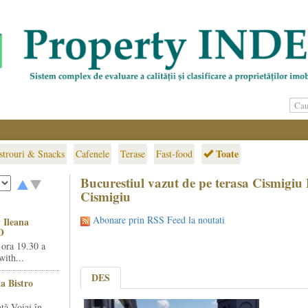
Toate
strouri & Snacks
Cafenele
Terase
Fast-food
Bucurestiul vazut de pe terasa Cismigiu 
Cismigiu
Abonare prin RSS Feed la noutati
 Ileana
O
 ora 19.30 a
ith...
DES
la Bistro
ță Voiaj în