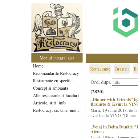
Meniul integral
aici
Home
Restaurante
Braserii
Bi
Recomandările Restocracy
Restaurante cu specific
Ord. dupa
Concept si ambianta
(2830)
Alte restaurante si localuri
„Dinner with Friends” by
Articole, stiri, info
Braniste & Kvint la VIN
Restocracy: ce, cine, unde...
Marti, 19 iunie 2018, de la
avut loc la VINO "Dinner w
„Voiaj în Delta Dunării” 
Ateneu
Localul Bistro Ateneu anun