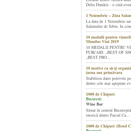
Delta Dunării - o cină-even
1 Noiembrie – Ziua Salam
La data de 1 Noiembrie sa
Salamului de Sibiu. In condi
10 medalii pentru vinuril
Mundus Vini 2019
10 MEDALII PENTRU V
PURCARI: „BEST OF SH
„BEST PRO...
10 motive ca să-ți organi
iarna sau primăvara
Stabilirea datei potrivite p
dintre cele mai așteptate ev
1000 de Chipuri
Bucuresti
Wine Bar
Situat în centrul Bucureştiu
istorică dintre Parcul Ca...
1000 de Chipuri (Hotel C
Bucuresti