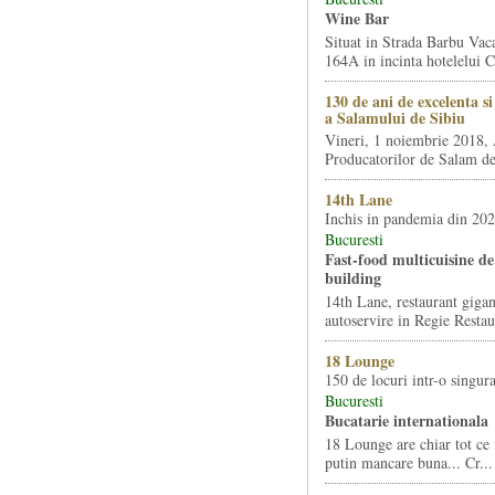
Wine Bar
Situat in Strada Barbu Vaca
164A in incinta hotelelui Ca
130 de ani de excelenta s
a Salamului de Sibiu
Vineri, 1 noiembrie 2018, 
Producatorilor de Salam de 
14th Lane
Inchis in pandemia din 20
Bucuresti
Fast-food multicuisine de 
building
14th Lane, restaurant gigan
autoservire in Regie Restau
18 Lounge
150 de locuri intr-o singura
Bucuresti
Bucatarie internationala
18 Lounge are chiar tot ce 
putin mancare buna... Cr...