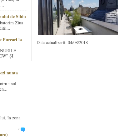
...
ului de Sibiu
rbatorim Ziua
tii...
e Purcari la
Data actualizarii: 04/08/2018
INURILE
OW” ȘI
zezi nunta
entru unul
en...
lui, în zona
2
aro)