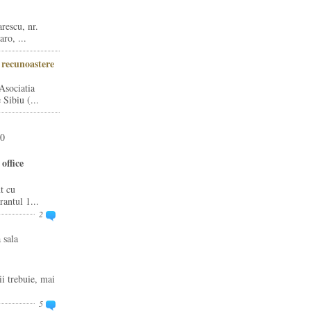
rescu, nr.
ro, ...
i recunoastere
Asociatia
Sibiu (...
20
office
t cu
rantul 1...
2
 sala
ii trebuie, mai
5