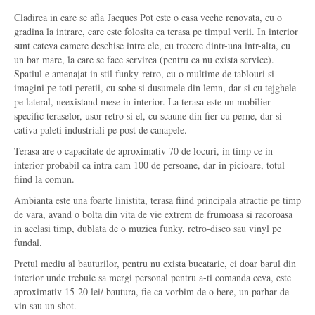
Cladirea in care se afla Jacques Pot este o casa veche renovata, cu o
gradina la intrare, care este folosita ca terasa pe timpul verii. In interior
sunt cateva camere deschise intre ele, cu trecere dintr-una intr-alta, cu
un bar mare, la care se face servirea (pentru ca nu exista service).
Spatiul e amenajat in stil funky-retro, cu o multime de tablouri si
imagini pe toti peretii, cu sobe si dusumele din lemn, dar si cu tejghele
pe lateral, neexistand mese in interior. La terasa este un mobilier
specific teraselor, usor retro si el, cu scaune din fier cu perne, dar si
cativa paleti industriali pe post de canapele.
Terasa are o capacitate de aproximativ 70 de locuri, in timp ce in
interior probabil ca intra cam 100 de persoane, dar in picioare, totul
fiind la comun.
Ambianta este una foarte linistita, terasa fiind principala atractie pe timp
de vara, avand o bolta din vita de vie extrem de frumoasa si racoroasa
in acelasi timp, dublata de o muzica funky, retro-disco sau vinyl pe
fundal.
Pretul mediu al bauturilor, pentru nu exista bucatarie, ci doar barul din
interior unde trebuie sa mergi personal pentru a-ti comanda ceva, este
aproximativ 15-20 lei/ bautura, fie ca vorbim de o bere, un parhar de
vin sau un shot.