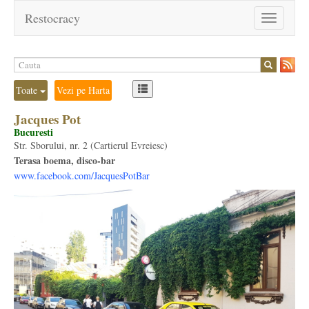
Restocracy
Toggle
navigation
Toate
Vezi pe Harta
Jacques Pot
Bucuresti
Str. Sborului, nr. 2 (Cartierul Evreiesc)
Terasa boema, disco-bar
www.facebook.com/JacquesPotBar