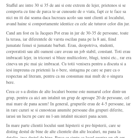
Stafful are intre 30 si 35 de ani si este extrem de lejer, prietenos si se
comporta cu tine de parca te-ar cunoaste de o viata, fapt ce te face sa
nici nu iti dai seama daca lucreaza acolo sau sunt clienti ai localului,
avand haine si comportamente identice cu cele ale tuturor celor din jur.
Cand am fost eu la Jacques Pot erau in jur de 30-35 de persoane, toate
la terasa, iar diferentele de varsta oscilau pana pe la 8 ani, fiind
jumatate femei si jumatate barbati. Erau, deopotriva, studenti,
corporatisti sau alti oameni care aveau un job stabil, constant. Toti erau
imbracati lejer, in tricouri si bluze multicolore, blugi, tenisi etc., rar era
cineva un pic mai șic imbracat. Cu totii venisera pentru a discuta si a
iesi impreuna cu prietenii la o bere, sintagma pe care se pare ca o
respectau ad literam, pentru ca nu consumau mai mult de o singura
bere.
Ceea ce s-a distins de alte localuri boeme este numarul celor dintr-un
grup, pentru ca aici am intalnit un grup de aproape 20 de persoane, cel
mai mare de pana acum! In general, grupurile erau de 4-5 persoane, iar
in rare cazuri se si cunosteau anumite persoane din grupuri diferite,
iarasi un lucru pe care nu l-am intalnit nicaieri pana acum.
In mare parte clientii locului sunt hipsterii si pre-hipsterii, care se
disting destul de bine de alte clientele din alte localuri, nu pana la
detaliu, insa destul de bine. Parca se simte ca locul respira un alt aer.