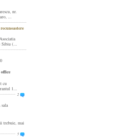
rescu, nr.
ro, ...
i recunoastere
Asociatia
Sibiu (...
20
office
t cu
rantul 1...
2
 sala
ii trebuie, mai
5