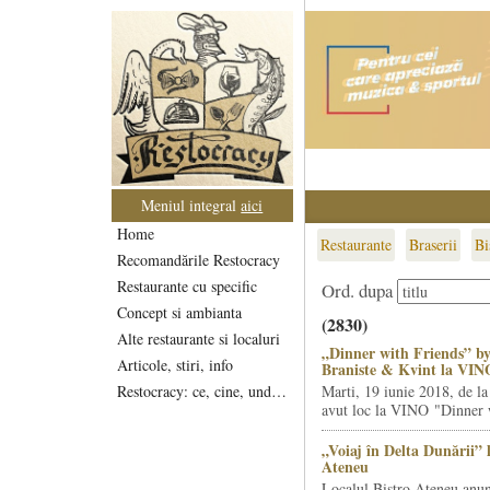
Meniul integral
aici
Home
Restaurante
Braserii
Bi
Recomandările Restocracy
Restaurante cu specific
Ord. dupa
Concept si ambianta
(2830)
Alte restaurante si localuri
„Dinner with Friends” by
Articole, stiri, info
Braniste & Kvint la VIN
Restocracy: ce, cine, unde...
Marti, 19 iunie 2018, de la
avut loc la VINO "Dinner w
„Voiaj în Delta Dunării” 
Ateneu
Localul Bistro Ateneu anun