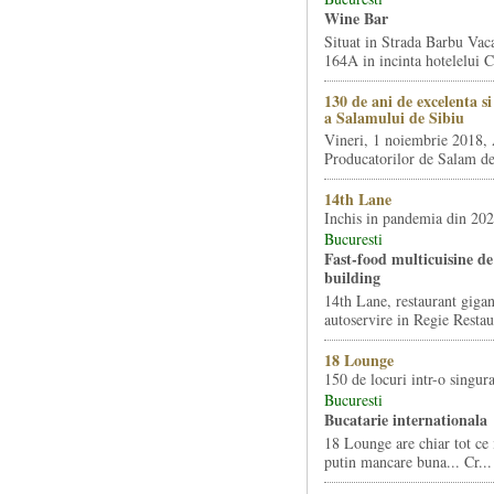
Wine Bar
Situat in Strada Barbu Vaca
164A in incinta hotelelui Ca
130 de ani de excelenta s
a Salamului de Sibiu
Vineri, 1 noiembrie 2018, 
Producatorilor de Salam de 
14th Lane
Inchis in pandemia din 20
Bucuresti
Fast-food multicuisine de 
building
14th Lane, restaurant gigan
autoservire in Regie Restau
18 Lounge
150 de locuri intr-o singura
Bucuresti
Bucatarie internationala
18 Lounge are chiar tot ce 
putin mancare buna... Cr...