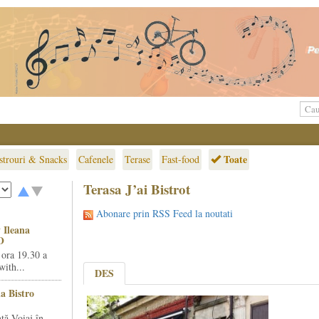
Toate
strouri & Snacks
Cafenele
Terase
Fast-food
Terasa J’ai Bistrot
Abonare prin RSS Feed la noutati
 Ileana
O
 ora 19.30 a
ith...
DES
la Bistro
ță Voiaj în