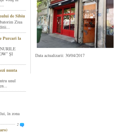
...
ului de Sibiu
rbatorim Ziua
tii...
e Purcari la
INURILE
OW” ȘI
Data actualizarii: 30/04/2017
zezi nunta
entru unul
en...
lui, în zona
2
aro)