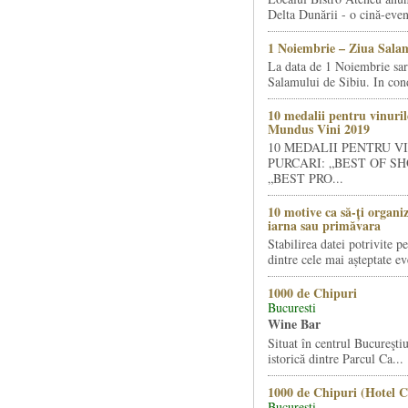
Delta Dunării - o cină-even
1 Noiembrie – Ziua Salam
La data de 1 Noiembrie sa
Salamului de Sibiu. In condi
10 medalii pentru vinuril
Mundus Vini 2019
10 MEDALII PENTRU V
PURCARI: „BEST OF SH
„BEST PRO...
10 motive ca să-ți organi
iarna sau primăvara
Stabilirea datei potrivite p
dintre cele mai așteptate ev
1000 de Chipuri
Bucuresti
Wine Bar
Situat în centrul Bucureştiu
istorică dintre Parcul Ca...
1000 de Chipuri (Hotel C
Bucuresti