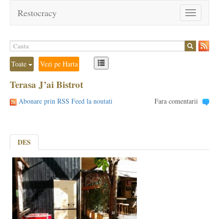
Restocracy
Toggle
navigation
Toate
Vezi pe Harta
Terasa J’ai Bistrot
Abonare prin RSS Feed la noutati
Fara comentarii
DES