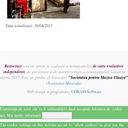
Data actualizarii: 30/04/2017
Restocracy
este un sistem de evaluare a restaurantelor
de catre evaluatori
independenti
, de prezentare si de autoprezentare a restaurantelor, lansat in
martie 2017. Este un produs al Asociatiei
"Societatea pentru Muzica Clasica"
(
Societatea Muzicala
)
Web design si programare:
UDRAM Software
Experiența pe acest site va fi îmbunătățită dacă acceptați folosirea de cookie-
uri.
Mai multe informatii
Acceptă cookies
The cookie settings on this website are set to "allow cookies" to give you the