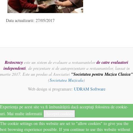
Data actualizarii: 27/05/2017
Restocracy
este un sistem de evaluare a restaurantelor
de catre evaluatori
independenti
, de prezentare si de autoprezentare a restaurantelor, lansat in
martie 2017. Este un produs al Asociatiei
"Societatea pentru Muzica Clasica"
(
Societatea Muzicala
)
Web design si programare:
UDRAM Software
Experiența pe acest site va fi îmbunătățită dacă acceptați folosirea de cookie-
uri.
Mai multe informatii
Acceptă cookies
The cookie settings on this website are set to "allow cookies" to give you the
best browsing experience possible. If you continue to use this website without