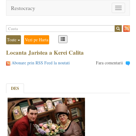
Restocracy
Toggle
navigation
Toate
Vezi pe Harta
Locanta Jaristea a Kerei Calita
Abonare prin RSS Feed la noutati
Fara comentarii
DES