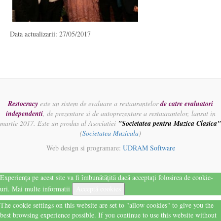
Data actualizarii: 27/05/2017
Restocracy
este un sistem de evaluare a restaurantelor
de catre evaluatori
independenti
, de prezentare si de autoprezentare a restaurantelor, lansat in
martie 2017. Este un produs al Asociatiei
"Societatea pentru Muzica Clasica"
(
Societatea Muzicala
)
Web design si programare:
UDRAM Software
Experiența pe acest site va fi îmbunătățită dacă acceptați folosirea de cookie-
uri.
Mai multe informatii
Acceptă cookies
The cookie settings on this website are set to "allow cookies" to give you the
best browsing experience possible. If you continue to use this website without