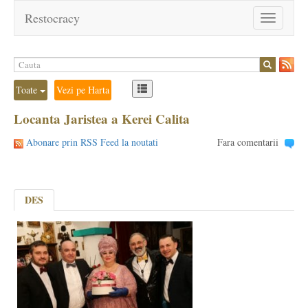
Restocracy
Toggle
navigation
Toate
Vezi pe Harta
Locanta Jaristea a Kerei Calita
Abonare prin RSS Feed la noutati
Fara comentarii
DES