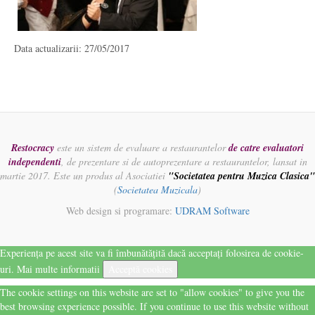
Data actualizarii: 27/05/2017
Restocracy
este un sistem de evaluare a restaurantelor
de catre evaluatori
independenti
, de prezentare si de autoprezentare a restaurantelor, lansat in
martie 2017. Este un produs al Asociatiei
"Societatea pentru Muzica Clasica"
(
Societatea Muzicala
)
Web design si programare:
UDRAM Software
Experiența pe acest site va fi îmbunătățită dacă acceptați folosirea de cookie-
uri.
Mai multe informatii
Acceptă cookies
The cookie settings on this website are set to "allow cookies" to give you the
best browsing experience possible. If you continue to use this website without