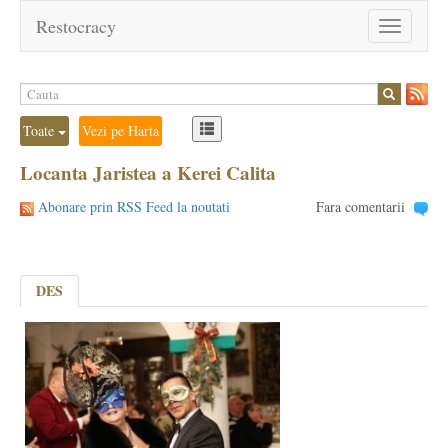
Restocracy
Toggle
navigation
Toate
Vezi pe Harta
Locanta Jaristea a Kerei Calita
Abonare prin RSS Feed la noutati
Fara comentarii
DES