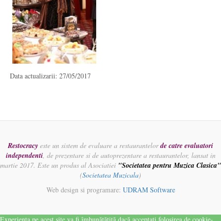
Data actualizarii: 27/05/2017
Restocracy
este un sistem de evaluare a restaurantelor
de catre evaluatori
independenti
, de prezentare si de autoprezentare a restaurantelor, lansat in
martie 2017. Este un produs al Asociatiei
"Societatea pentru Muzica Clasica"
(
Societatea Muzicala
)
Web design si programare:
UDRAM Software
Experiența pe acest site va fi îmbunătățită dacă acceptați folosirea de cookie-