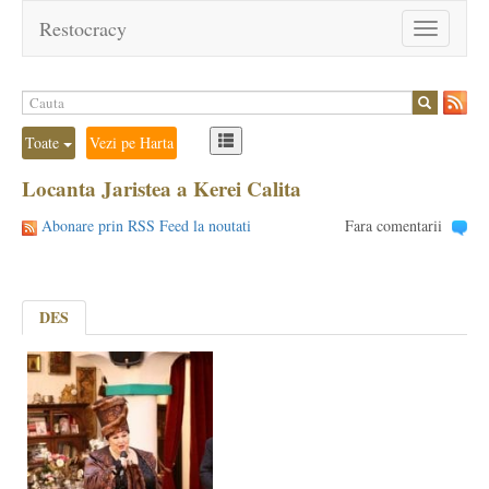
Restocracy
Toggle
navigation
Toate
Vezi pe Harta
Locanta Jaristea a Kerei Calita
Abonare prin RSS Feed la noutati
Fara comentarii
DES