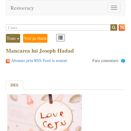
Restocracy
Toggle
navigation
Toate
Vezi pe Harta
Mancarea lui Joseph Hadad
Abonare prin RSS Feed la noutati
Fara comentarii
DES