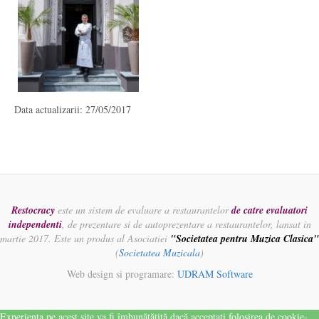
Data actualizarii: 27/05/2017
Restocracy
este un sistem de evaluare a restaurantelor
de catre evaluatori
independenti
, de prezentare si de autoprezentare a restaurantelor, lansat in
martie 2017. Este un produs al Asociatiei
"Societatea pentru Muzica Clasica"
(
Societatea Muzicala
)
Web design si programare:
UDRAM Software
Experiența pe acest site va fi îmbunătățită dacă acceptați folosirea de cookie-