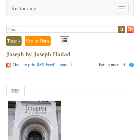
Restocracy
Toggle
navigation
Toate
Vezi pe Harta
Joseph by Joseph Hadad
Abonare prin RSS Feed la noutati
Fara comentarii
DES