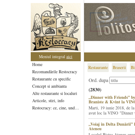
Meniul integral
aici
Home
Restaurante
Braserii
Bi
Recomandările Restocracy
Restaurante cu specific
Ord. dupa
Concept si ambianta
(2830)
Alte restaurante si localuri
„Dinner with Friends” by
Articole, stiri, info
Braniste & Kvint la VIN
Restocracy: ce, cine, unde...
Marti, 19 iunie 2018, de la
avut loc la VINO "Dinner w
„Voiaj în Delta Dunării” 
Ateneu
Localul Bistro Ateneu anun