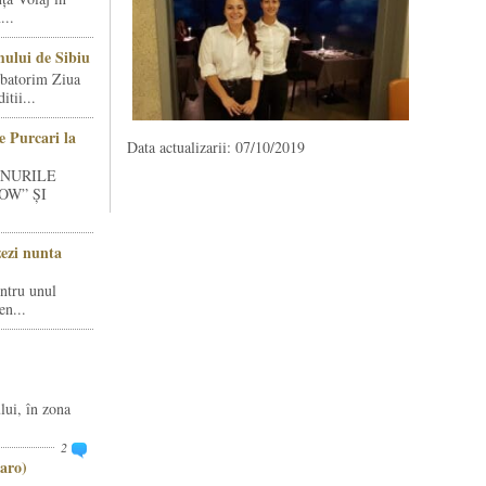
...
ului de Sibiu
rbatorim Ziua
tii...
e Purcari la
Data actualizarii: 07/10/2019
INURILE
OW” ȘI
zezi nunta
entru unul
en...
lui, în zona
2
aro)