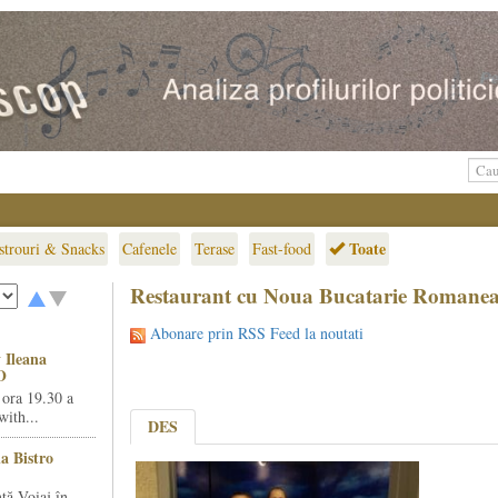
Toate
strouri & Snacks
Cafenele
Terase
Fast-food
Restaurant cu Noua Bucatarie Romanea
Abonare prin RSS Feed la noutati
 Ileana
O
 ora 19.30 a
ith...
DES
la Bistro
ță Voiaj în