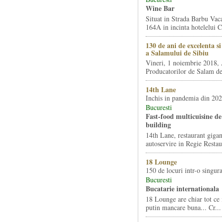
Wine Bar
Situat in Strada Barbu Vaca
164A in incinta hotelelui Ca
130 de ani de excelenta s
a Salamului de Sibiu
Vineri, 1 noiembrie 2018, 
Producatorilor de Salam de 
14th Lane
Inchis in pandemia din 20
Bucuresti
Fast-food multicuisine de 
building
14th Lane, restaurant gigan
autoservire in Regie Restau
18 Lounge
150 de locuri intr-o singura
Bucuresti
Bucatarie internationala
18 Lounge are chiar tot ce 
putin mancare buna... Cr...