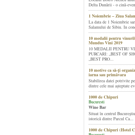
Delta Dunării - o cină-even
1 Noiembrie – Ziua Salam
La data de 1 Noiembrie sa
Salamului de Sibiu. In condi
10 medalii pentru vinuril
Mundus Vini 2019
10 MEDALII PENTRU V
PURCARI: „BEST OF SH
„BEST PRO...
10 motive ca să-ți organi
iarna sau primăvara
Stabilirea datei potrivite p
dintre cele mai așteptate ev
1000 de Chipuri
Bucuresti
Wine Bar
Situat în centrul Bucureştiu
istorică dintre Parcul Ca...
1000 de Chipuri (Hotel C
Bucuresti