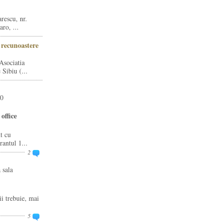
rescu, nr.
ro, ...
i recunoastere
Asociatia
Sibiu (...
20
office
t cu
rantul 1...
2
 sala
ii trebuie, mai
5