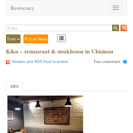
Restocracy
Toggle
navigation
Toate
Vezi pe Harta
Kiku – restaurant & steakhouse in Chisinau
Abonare prin RSS Feed la noutati
Fara comentarii
DES