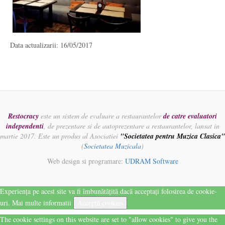
Data actualizarii: 16/05/2017
Restocracy
este un sistem de evaluare a restaurantelor
de catre evaluatori
independenti
, de prezentare si de autoprezentare a restaurantelor, lansat in
martie 2017. Este un produs al Asociatiei
"Societatea pentru Muzica Clasica"
(
Societatea Muzicala
)
Web design si programare:
UDRAM Software
Experiența pe acest site va fi îmbunătățită dacă acceptați folosirea de cookie-
uri.
Mai multe informatii
Acceptă cookies
The cookie settings on this website are set to "allow cookies" to give you the