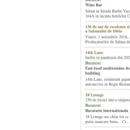
Wine Bar
Situat in Strada Barbu Vaca
164A in incinta hotelelui Ca
130 de ani de excelenta s
a Salamului de Sibiu
Vineri, 1 noiembrie 2018, 
Producatorilor de Salam de 
14th Lane
Inchis in pandemia din 20
Bucuresti
Fast-food multicuisine de 
building
14th Lane, restaurant gigan
autoservire in Regie Restau
18 Lounge
150 de locuri intr-o singura
Bucuresti
Bucatarie internationala
18 Lounge are chiar tot ce 
putin mancare buna... Cr...