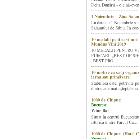
Delta Dunării - o cină-even
1 Noiembrie – Ziua Salam
La data de 1 Noiembrie sa
Salamului de Sibiu. In condi
10 medalii pentru vinuril
Mundus Vini 2019
10 MEDALII PENTRU V
PURCARI: „BEST OF SH
„BEST PRO...
10 motive ca să-ți organi
iarna sau primăvara
Stabilirea datei potrivite p
dintre cele mai așteptate ev
1000 de Chipuri
Bucuresti
Wine Bar
Situat în centrul Bucureştiu
istorică dintre Parcul Ca...
1000 de Chipuri (Hotel C
Bucuresti