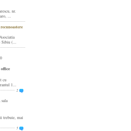
rescu, nr.
ro, ...
i recunoastere
Asociatia
Sibiu (...
20
office
t cu
rantul 1...
2
 sala
ii trebuie, mai
5