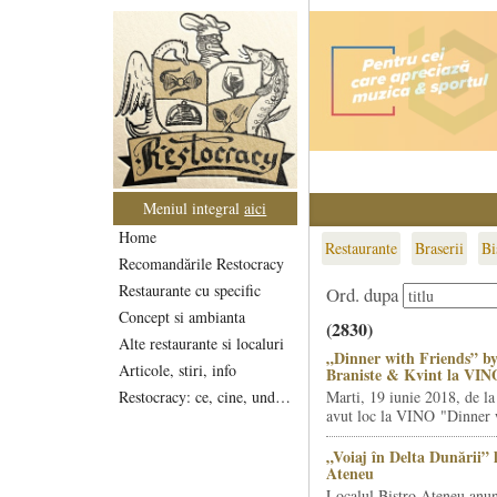
Meniul integral
aici
Home
Restaurante
Braserii
Bi
Recomandările Restocracy
Restaurante cu specific
Ord. dupa
Concept si ambianta
(2830)
Alte restaurante si localuri
„Dinner with Friends” by
Articole, stiri, info
Braniste & Kvint la VIN
Restocracy: ce, cine, unde...
Marti, 19 iunie 2018, de la
avut loc la VINO "Dinner w
„Voiaj în Delta Dunării” 
Ateneu
Localul Bistro Ateneu anun