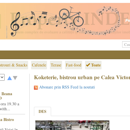
Toate
strouri & Snacks
Cafenele
Terase
Fast-food
Koketerie, bistrou urban pe Calea Victor
Abonare prin RSS Feed la noutati
 Ileana
O
 ora 19.30 a
ith...
DES
la Bistro
ță Voiaj în