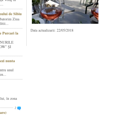
...
ului de Sibiu
rbatorim Ziua
tii...
Data actualizarii: 22/05/2018
e Purcari la
INURILE
OW” ȘI
zezi nunta
entru unul
en...
lui, în zona
2
aro)