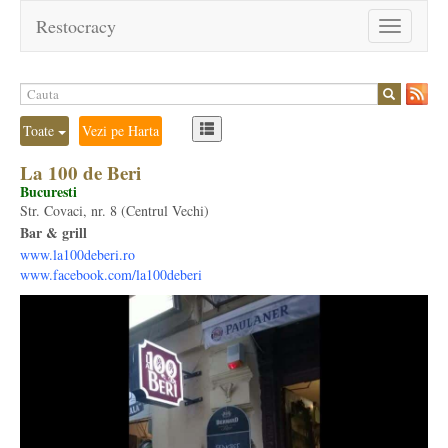
Restocracy
Toggle
navigation
Toate
Vezi pe Harta
La 100 de Beri
Bucuresti
Str. Covaci, nr. 8 (Centrul Vechi)
Bar & grill
www.la100deberi.ro
www.facebook.com/la100deberi