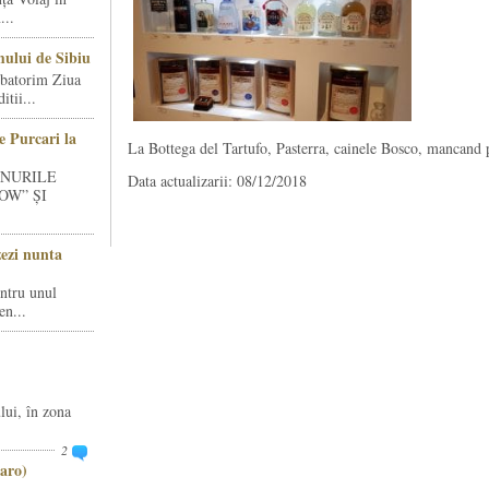
...
ului de Sibiu
rbatorim Ziua
tii...
e Purcari la
La Bottega del Tartufo, Pasterra, cainele Bosco, mancand p
INURILE
Data actualizarii: 08/12/2018
OW” ȘI
zezi nunta
entru unul
en...
lui, în zona
2
aro)