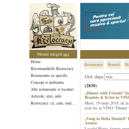
Meniul integral
aici
Home
Restaurante
Braserii
Bi
Recomandările Restocracy
Restaurante cu specific
Ord. dupa
Concept si ambianta
(2830)
Alte restaurante si localuri
„Dinner with Friends” by
Articole, stiri, info
Braniste & Kvint la VIN
Restocracy: ce, cine, unde...
Marti, 19 iunie 2018, de la
avut loc la VINO "Dinner w
„Voiaj în Delta Dunării” 
Ateneu
Localul Bistro Ateneu anun