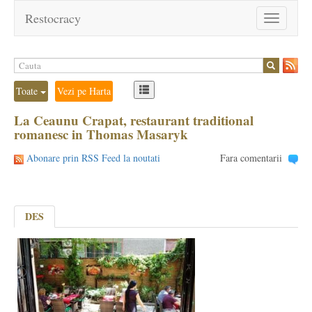
Restocracy
Toggle
navigation
Toate
Vezi pe Harta
La Ceaunu Crapat, restaurant traditional
romanesc in Thomas Masaryk
Abonare prin RSS Feed la noutati
Fara comentarii
DES