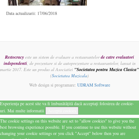
Data actualizarii: 17/06/2018
Restocracy
este un sistem de evaluare a restaurantelor
de catre evaluatori
independenti
, de prezentare si de autoprezentare a restaurantelor, lansat in
martie 2017. Este un produs al Asociatiei
"Societatea pentru Muzica Clasica"
(
Societatea Muzicala
)
Web design si programare:
UDRAM Software
Experiența pe acest site va fi îmbunătățită dacă acceptați folosirea de cookie-
uri.
Mai multe informatii
Acceptă cookies
The cookie settings on this website are set to "allow cookies" to give you the
best browsing experience possible. If you continue to use this website without
changing your cookie settings or you click "Accept" below then you are