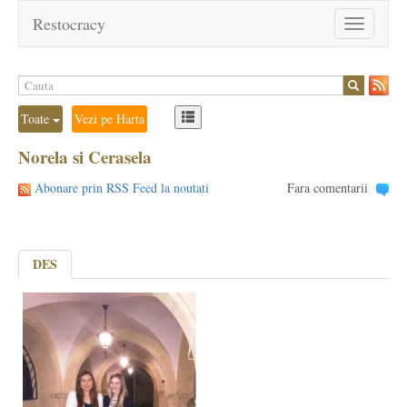
Restocracy
Toggle
navigation
Toate
Vezi pe Harta
Norela si Cerasela
Abonare prin RSS Feed la noutati
Fara comentarii
DES