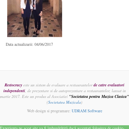
Data actualizarii: 04/06/2017
Restocracy
este un sistem de evaluare a restaurantelor
de catre evaluatori
independenti
, de prezentare si de autoprezentare a restaurantelor, lansat in
martie 2017. Este un produs al Asociatiei
"Societatea pentru Muzica Clasica"
(
Societatea Muzicala
)
Web design si programare:
UDRAM Software
Experiența pe acest site va fi îmbunătățită dacă acceptați folosirea de cookie-