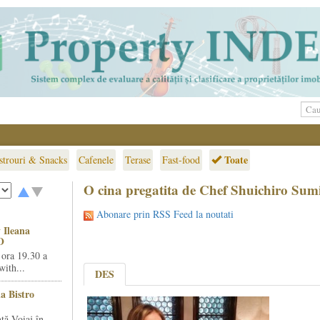
Toate
strouri & Snacks
Cafenele
Terase
Fast-food
O cina pregatita de Chef Shuichiro Sum
Abonare prin RSS Feed la noutati
 Ileana
O
 ora 19.30 a
ith...
DES
la Bistro
ță Voiaj în