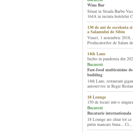
Wine Bar
Situat in Strada Barbu Vaca
164A in incinta hotelelui Ca
130 de ani de excelenta s
a Salamului de Sibiu
Vineri, 1 noiembrie 2018, 
Producatorilor de Salam de 
14th Lane
Inchis in pandemia din 20
Bucuresti
Fast-food multicuisine de 
building
14th Lane, restaurant gigan
autoservire in Regie Restau
18 Lounge
150 de locuri intr-o singura
Bucuresti
Bucatarie internationala
18 Lounge are chiar tot ce 
putin mancare buna... Cr...