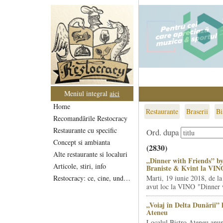
Meniul integral
aici
Home
Restaurante
Braserii
Bi
Recomandările Restocracy
Restaurante cu specific
Ord. dupa
Concept si ambianta
(2830)
Alte restaurante si localuri
„Dinner with Friends” by
Articole, stiri, info
Braniste & Kvint la VIN
Restocracy: ce, cine, unde...
Marti, 19 iunie 2018, de la
avut loc la VINO "Dinner w
„Voiaj în Delta Dunării” 
Ateneu
Localul Bistro Ateneu anun