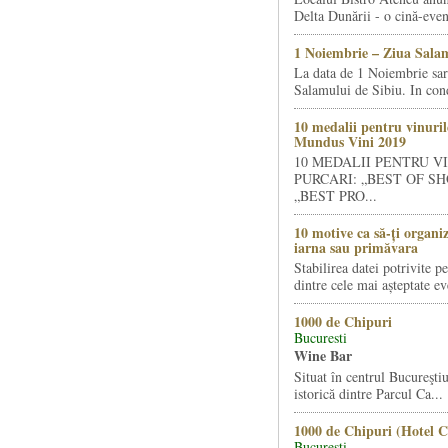
Delta Dunării - o cină-even
1 Noiembrie – Ziua Salam
La data de 1 Noiembrie sa
Salamului de Sibiu. In condi
10 medalii pentru vinuril
Mundus Vini 2019
10 MEDALII PENTRU V
PURCARI: „BEST OF SH
„BEST PRO...
10 motive ca să-ți organi
iarna sau primăvara
Stabilirea datei potrivite p
dintre cele mai așteptate ev
1000 de Chipuri
Bucuresti
Wine Bar
Situat în centrul Bucureştiu
istorică dintre Parcul Ca...
1000 de Chipuri (Hotel C
Bucuresti