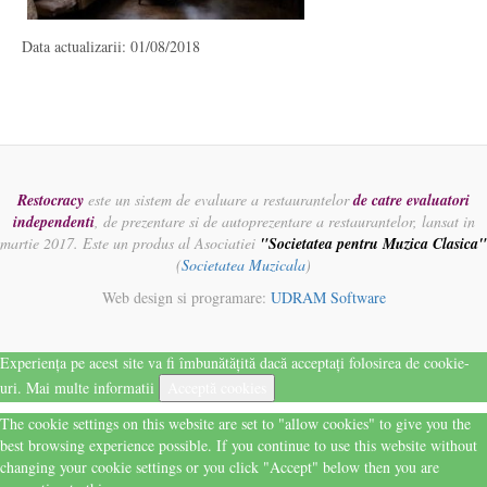
Data actualizarii: 01/08/2018
Restocracy
este un sistem de evaluare a restaurantelor
de catre evaluatori
independenti
, de prezentare si de autoprezentare a restaurantelor, lansat in
martie 2017. Este un produs al Asociatiei
"Societatea pentru Muzica Clasica"
(
Societatea Muzicala
)
Web design si programare:
UDRAM Software
Experiența pe acest site va fi îmbunătățită dacă acceptați folosirea de cookie-
uri.
Mai multe informatii
Acceptă cookies
The cookie settings on this website are set to "allow cookies" to give you the
best browsing experience possible. If you continue to use this website without
changing your cookie settings or you click "Accept" below then you are