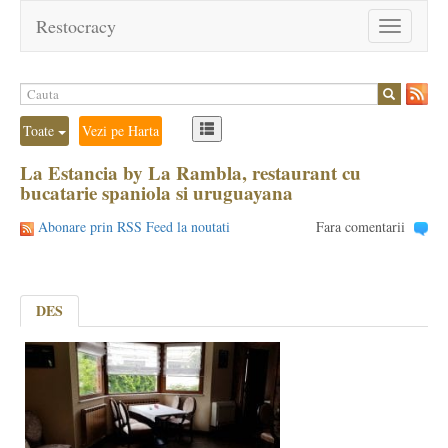
Restocracy
Toggle
navigation
Toate
Vezi pe Harta
La Estancia by La Rambla, restaurant cu
bucatarie spaniola si uruguayana
Abonare prin RSS Feed la noutati
Fara comentarii
DES