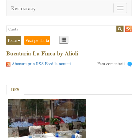
Restocracy
Toggle
navigation
Toate
Vezi pe Harta
Bucataria La Finca by Alioli
Abonare prin RSS Feed la noutati
Fara comentarii
DES