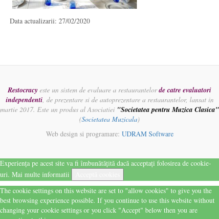
Data actualizarii: 27/02/2020
Restocracy
este un sistem de evaluare a restaurantelor
de catre evaluatori
independenti
, de prezentare si de autoprezentare a restaurantelor, lansat in
martie 2017. Este un produs al Asociatiei
"Societatea pentru Muzica Clasica"
(
Societatea Muzicala
)
Web design si programare:
UDRAM Software
Experiența pe acest site va fi îmbunătățită dacă acceptați folosirea de cookie-
uri.
Mai multe informatii
Acceptă cookies
The cookie settings on this website are set to "allow cookies" to give you the
best browsing experience possible. If you continue to use this website without
changing your cookie settings or you click "Accept" below then you are