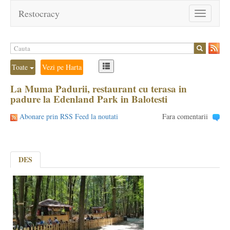
Restocracy
Toggle
navigation
Toate
Vezi pe Harta
La Muma Padurii, restaurant cu terasa in
padure la Edenland Park in Balotesti
Abonare prin RSS Feed la noutati
Fara comentarii
DES