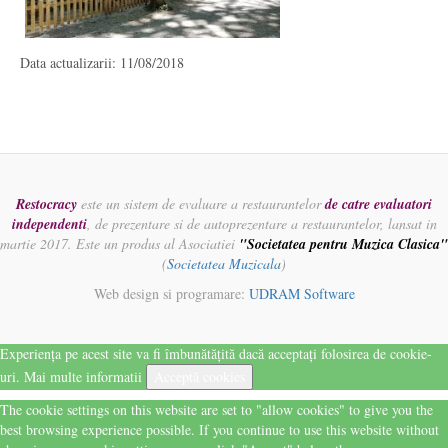
Data actualizarii: 11/08/2018
Restocracy
este un sistem de evaluare a restaurantelor
de catre evaluatori
independenti
, de prezentare si de autoprezentare a restaurantelor, lansat in
martie 2017. Este un produs al Asociatiei
"Societatea pentru Muzica Clasica"
(
Societatea Muzicala
)
Web design si programare:
UDRAM Software
Experiența pe acest site va fi îmbunătățită dacă acceptați folosirea de cookie-
uri.
Mai multe informatii
Acceptă cookies
The cookie settings on this website are set to "allow cookies" to give you the
best browsing experience possible. If you continue to use this website without