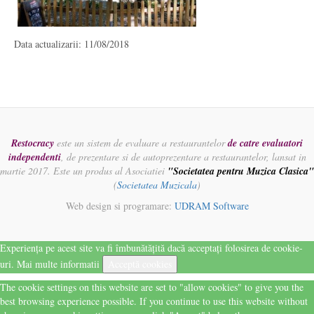
Data actualizarii: 11/08/2018
Restocracy
este un sistem de evaluare a restaurantelor
de catre evaluatori
independenti
, de prezentare si de autoprezentare a restaurantelor, lansat in
martie 2017. Este un produs al Asociatiei
"Societatea pentru Muzica Clasica"
(
Societatea Muzicala
)
Web design si programare:
UDRAM Software
Experiența pe acest site va fi îmbunătățită dacă acceptați folosirea de cookie-
uri.
Mai multe informatii
Acceptă cookies
The cookie settings on this website are set to "allow cookies" to give you the
best browsing experience possible. If you continue to use this website without