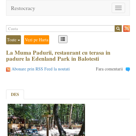
Restocracy
Toggle
navigation
Toate
Vezi pe Harta
La Muma Padurii, restaurant cu terasa in
padure la Edenland Park in Balotesti
Abonare prin RSS Feed la noutati
Fara comentarii
DES