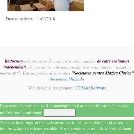
Data actualizarii: 11/08/2018
Restocracy
este un sistem de evaluare a restaurantelor
de catre evaluatori
independenti
, de prezentare si de autoprezentare a restaurantelor, lansat in
martie 2017. Este un produs al Asociatiei
"Societatea pentru Muzica Clasica"
(
Societatea Muzicala
)
Web design si programare:
UDRAM Software
Experiența pe acest site va fi îmbunătățită dacă acceptați folosirea de cookie-
uri.
Mai multe informatii
Acceptă cookies
The cookie settings on this website are set to "allow cookies" to give you the
best browsing experience possible. If you continue to use this website without