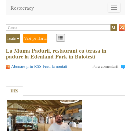
Restocracy
Toggle
navigation
Toate
Vezi pe Harta
La Muma Padurii, restaurant cu terasa in
padure la Edenland Park in Balotesti
Abonare prin RSS Feed la noutati
Fara comentarii
DES