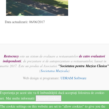
Data actualizarii: 06/06/2017
Restocracy
este un sistem de evaluare a restaurantelor
de catre evaluatori
independenti
, de prezentare si de autoprezentare a restaurantelor, lansat in
martie 2017. Este un produs al Asociatiei
"Societatea pentru Muzica Clasica"
(
Societatea Muzicala
)
Web design si programare:
UDRAM Software
Experiența pe acest site va fi îmbunătățită dacă acceptați folosirea de cookie-
uri.
Mai multe informatii
Acceptă cookies
The cookie settings on this website are set to "allow cookies" to give you the