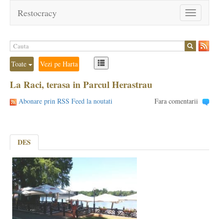
Restocracy
Toggle
navigation
Toate
Vezi pe Harta
La Raci, terasa in Parcul Herastrau
Abonare prin RSS Feed la noutati
Fara comentarii
DES