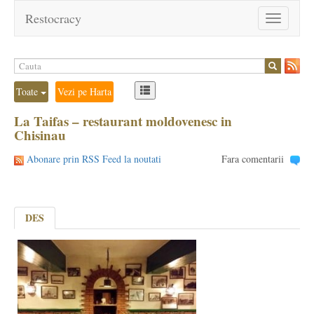
Restocracy
Toggle
navigation
Toate
Vezi pe Harta
La Taifas – restaurant moldovenesc in
Chisinau
Abonare prin RSS Feed la noutati
Fara comentarii
DES