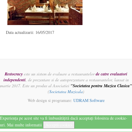
Data actualizarii: 16/05/2017
Restocracy
este un sistem de evaluare a restaurantelor
de catre evaluatori
independenti
, de prezentare si de autoprezentare a restaurantelor, lansat in
martie 2017. Este un produs al Asociatiei
"Societatea pentru Muzica Clasica"
(
Societatea Muzicala
)
Web design si programare:
UDRAM Software
Experiența pe acest site va fi îmbunătățită dacă acceptați folosirea de cookie-
uri.
Mai multe informatii
Acceptă cookies