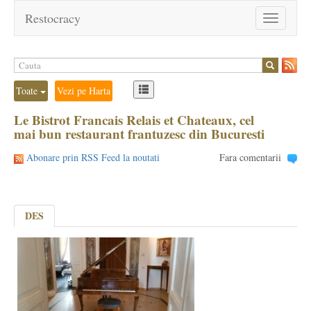
Restocracy
Toggle
navigation
Toate
Vezi pe Harta
Le Bistrot Francais Relais et Chateaux, cel
mai bun restaurant frantuzesc din Bucuresti
Abonare prin RSS Feed la noutati
Fara comentarii
DES