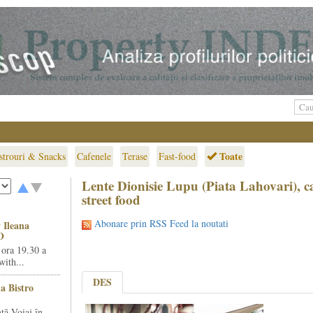
Toate
strouri & Snacks
Cafenele
Terase
Fast-food
Lente Dionisie Lupu (Piata Lahovari), 
street food
Abonare prin RSS Feed la noutati
 Ileana
O
 ora 19.30 a
ith...
DES
la Bistro
ță Voiaj în