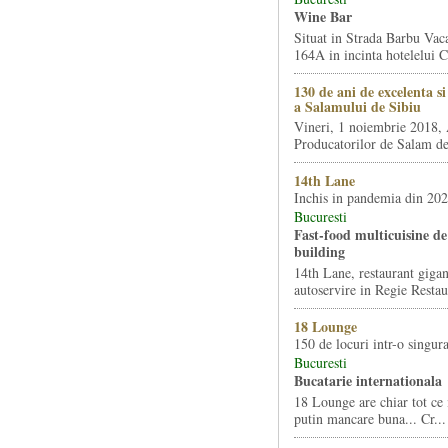
Wine Bar
Situat in Strada Barbu Vaca
164A in incinta hotelelui Ca
130 de ani de excelenta s
a Salamului de Sibiu
Vineri, 1 noiembrie 2018, 
Producatorilor de Salam de 
14th Lane
Inchis in pandemia din 20
Bucuresti
Fast-food multicuisine de 
building
14th Lane, restaurant gigan
autoservire in Regie Restau
18 Lounge
150 de locuri intr-o singura
Bucuresti
Bucatarie internationala
18 Lounge are chiar tot ce 
putin mancare buna... Cr...