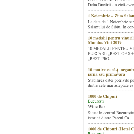
Delta Dunării - o cină-even
1 Noiembrie – Ziua Salam
La data de 1 Noiembrie sa
Salamului de Sibiu. In condi
10 medalii pentru vinuril
Mundus Vini 2019
10 MEDALII PENTRU V
PURCARI: „BEST OF SH
„BEST PRO...
10 motive ca să-ți organi
iarna sau primăvara
Stabilirea datei potrivite p
dintre cele mai așteptate ev
1000 de Chipuri
Bucuresti
Wine Bar
Situat în centrul Bucureştiu
istorică dintre Parcul Ca...
1000 de Chipuri (Hotel C
Bucuresti