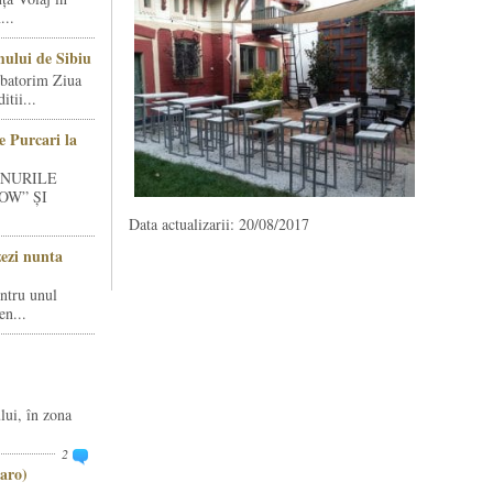
...
ului de Sibiu
rbatorim Ziua
tii...
e Purcari la
INURILE
OW” ȘI
Data actualizarii: 20/08/2017
zezi nunta
entru unul
en...
lui, în zona
2
aro)