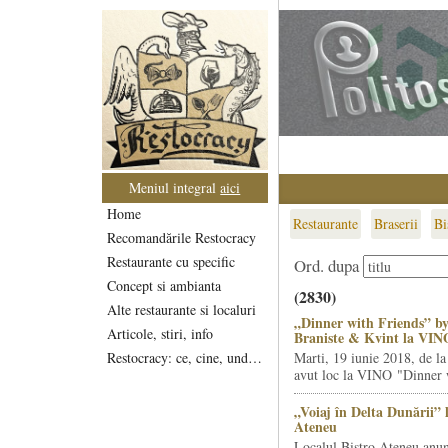
Meniul integral
aici
Home
Restaurante
Braserii
Bi
Recomandările Restocracy
Restaurante cu specific
Ord. dupa
Concept si ambianta
(2830)
Alte restaurante si localuri
„Dinner with Friends” by
Articole, stiri, info
Braniste & Kvint la VIN
Restocracy: ce, cine, unde...
Marti, 19 iunie 2018, de la
avut loc la VINO "Dinner w
„Voiaj în Delta Dunării” 
Ateneu
Localul Bistro Ateneu anun