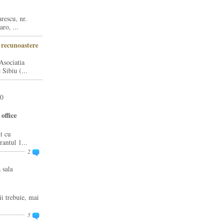
rescu, nr.
ro, ...
i recunoastere
Asociatia
Sibiu (...
20
office
t cu
rantul 1...
2
 sala
ii trebuie, mai
5