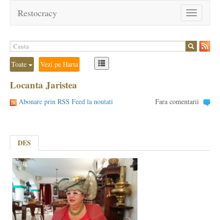
Restocracy
Toggle
navigation
Toate
Vezi pe Harta
Locanta Jaristea
Abonare prin RSS Feed la noutati
Fara comentarii
DES