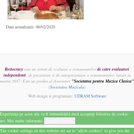
Data actualizarii: 06/02/2020
Restocracy
este un sistem de evaluare a restaurantelor
de catre evaluatori
independenti
, de prezentare si de autoprezentare a restaurantelor, lansat in
martie 2017. Este un produs al Asociatiei
"Societatea pentru Muzica Clasica"
(
Societatea Muzicala
)
Web design si programare:
UDRAM Software
Experiența pe acest site va fi îmbunătățită dacă acceptați folosirea de cookie-
uri.
Mai multe informatii
Acceptă cookies
The cookie settings on this website are set to "allow cookies" to give you the