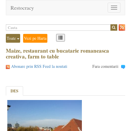
Restocracy
Toggle
navigation
Toate
Vezi pe Harta
Maize, restaurant cu bucatarie romaneasca
creativa, farm to table
Abonare prin RSS Feed la noutati
Fara comentarii
DES