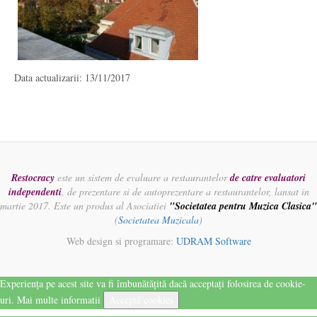
Data actualizarii: 13/11/2017
Restocracy
este un sistem de evaluare a restaurantelor
de catre evaluatori
independenti
, de prezentare si de autoprezentare a restaurantelor, lansat in
martie 2017. Este un produs al Asociatiei
"Societatea pentru Muzica Clasica"
(
Societatea Muzicala
)
Web design si programare:
UDRAM Software
Experiența pe acest site va fi îmbunătățită dacă acceptați folosirea de cookie-
uri.
Mai multe informatii
Acceptă cookies