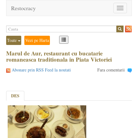
Restocracy
Toggle
navigation
Toate
Vezi pe Harta
Marul de Aur, restaurant cu bucatarie
romaneasca traditionala in Piata Victoriei
Abonare prin RSS Feed la noutati
Fara comentarii
DES