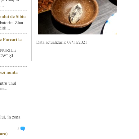
...
ului de Sibiu
rbatorim Ziua
tii...
e Purcari la
Data actualizarii: 07/11/2021
INURILE
OW” ȘI
zezi nunta
entru unul
en...
lui, în zona
2
aro)