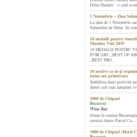
Delta Dunării - o cină-even
1 Noiembrie – Ziua Salam
La data de 1 Noiembrie sa
Salamului de Sibiu. In condi
10 medalii pentru vinuril
Mundus Vini 2019
10 MEDALII PENTRU V
PURCARI: „BEST OF SH
„BEST PRO...
10 motive ca să-ți organi
iarna sau primăvara
Stabilirea datei potrivite p
dintre cele mai așteptate ev
1000 de Chipuri
Bucuresti
Wine Bar
Situat în centrul Bucureştiu
istorică dintre Parcul Ca...
1000 de Chipuri (Hotel C
Bucuresti