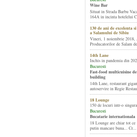
Wine Bar
Situat in Strada Barbu Vaca
164A in incinta hotelelui Ca
130 de ani de excelenta s
a Salamului de Sibiu
Vineri, 1 noiembrie 2018, 
Producatorilor de Salam de 
14th Lane
Inchis in pandemia din 20
Bucuresti
Fast-food multicuisine de 
building
14th Lane, restaurant gigan
autoservire in Regie Restau
18 Lounge
150 de locuri intr-o singura
Bucuresti
Bucatarie internationala
18 Lounge are chiar tot ce 
putin mancare buna... Cr...