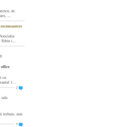
rescu, nr.
ro, ...
i recunoastere
Asociatia
Sibiu (...
20
office
t cu
rantul 1...
2
 sala
ii trebuie, mai
5