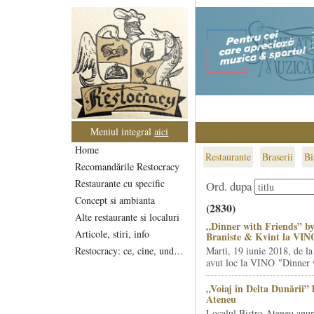
Meniul integral
aici
Home
Restaurante
Braserii
Bi
Recomandările Restocracy
Restaurante cu specific
Ord. dupa
Concept si ambianta
(2830)
Alte restaurante si localuri
„Dinner with Friends” by
Articole, stiri, info
Braniste & Kvint la VIN
Restocracy: ce, cine, unde...
Marti, 19 iunie 2018, de la
avut loc la VINO "Dinner w
„Voiaj în Delta Dunării” 
Ateneu
Localul Bistro Ateneu anun