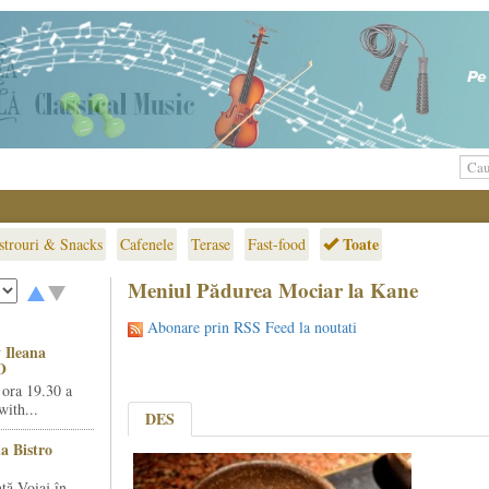
Toate
strouri & Snacks
Cafenele
Terase
Fast-food
Meniul Pădurea Mociar la Kane
Abonare prin RSS Feed la noutati
 Ileana
O
 ora 19.30 a
ith...
DES
la Bistro
ță Voiaj în