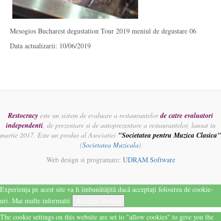
Mesogios Bucharest degustation Tour 2019 meniul de degustare 06
Data actualizarii: 10/06/2019
Restocracy
este un sistem de evaluare a restaurantelor
de catre evaluatori
independenti
, de prezentare si de autoprezentare a restaurantelor, lansat in
martie 2017. Este un produs al Asociatiei
"Societatea pentru Muzica Clasica"
(
Societatea Muzicala
)
Web design si programare:
UDRAM Software
Experiența pe acest site va fi îmbunătățită dacă acceptați folosirea de cookie-
uri.
Mai multe informatii
Acceptă cookies
The cookie settings on this website are set to "allow cookies" to give you the