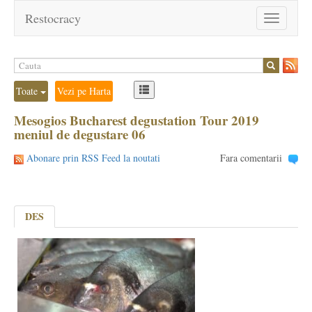
Restocracy
Toggle
navigation
Toate
Vezi pe Harta
Mesogios Bucharest degustation Tour 2019
meniul de degustare 06
Abonare prin RSS Feed la noutati
Fara comentarii
DES