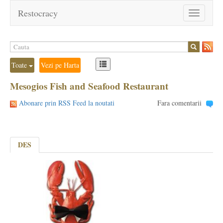
Restocracy
Toggle
navigation
Toate
Vezi pe Harta
Mesogios Fish and Seafood Restaurant
Abonare prin RSS Feed la noutati
Fara comentarii
DES