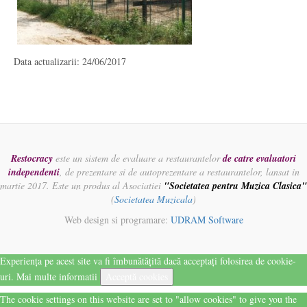
Data actualizarii: 24/06/2017
Restocracy
este un sistem de evaluare a restaurantelor
de catre evaluatori
independenti
, de prezentare si de autoprezentare a restaurantelor, lansat in
martie 2017. Este un produs al Asociatiei
"Societatea pentru Muzica Clasica"
(
Societatea Muzicala
)
Web design si programare:
UDRAM Software
Experiența pe acest site va fi îmbunătățită dacă acceptați folosirea de cookie-
uri.
Mai multe informatii
Acceptă cookies
The cookie settings on this website are set to "allow cookies" to give you the