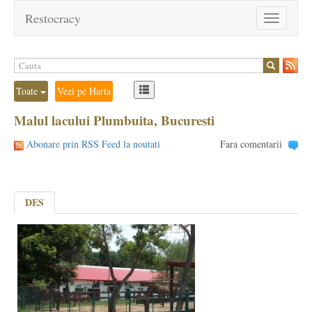
Restocracy
Toggle
navigation
Toate
Vezi pe Harta
Malul lacului Plumbuita, Bucuresti
Abonare prin RSS Feed la noutati
Fara comentarii
DES