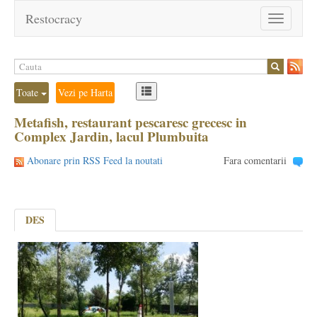
Restocracy
Toggle
navigation
Toate
Vezi pe Harta
Metafish, restaurant pescaresc grecesc in
Complex Jardin, lacul Plumbuita
Abonare prin RSS Feed la noutati
Fara comentarii
DES