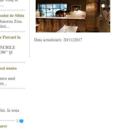
...
ului de Sibiu
rbatorim Ziua
tii...
e Purcari la
Data actualizarii: 20/11/2017
INURILE
OW” ȘI
zezi nunta
entru unul
en...
lui, în zona
2
aro)