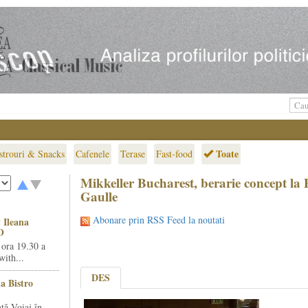
Toate
strouri & Snacks
Cafenele
Terase
Fast-food
Mikkeller Bucharest, berarie concept la 
Gaulle
Abonare prin RSS Feed la noutati
 Ileana
O
 ora 19.30 a
ith...
DES
la Bistro
ță Voiaj în