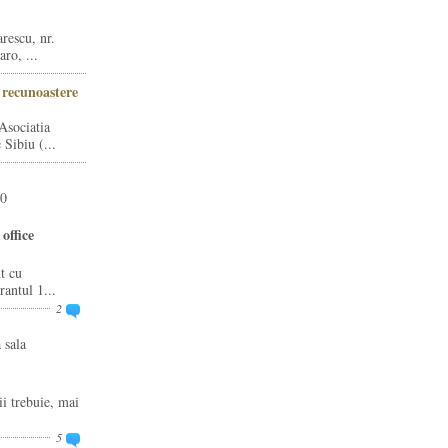
rescu, nr.
ro, ...
i recunoastere
Asociatia
Sibiu (...
20
office
t cu
rantul 1...
2
 sala
ii trebuie, mai
5