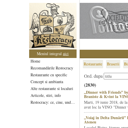
Meniul integral
aici
Home
Restaurante
Braserii
Bi
Recomandările Restocracy
Restaurante cu specific
Ord. dupa
Concept si ambianta
(2830)
Alte restaurante si localuri
„Dinner with Friends” by
Articole, stiri, info
Braniste & Kvint la VIN
Restocracy: ce, cine, unde...
Marti, 19 iunie 2018, de la
avut loc la VINO "Dinner w
„Voiaj în Delta Dunării” 
Ateneu
Localul Bistro Ateneu anun