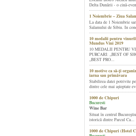
Delta Dunării - o cină-even
1 Noiembrie – Ziua Salam
La data de 1 Noiembrie sa
Salamului de Sibiu. In condi
10 medalii pentru vinuril
Mundus Vini 2019
10 MEDALII PENTRU V
PURCARI: „BEST OF SH
„BEST PRO...
10 motive ca să-ți organi
iarna sau primăvara
Stabilirea datei potrivite p
dintre cele mai așteptate ev
1000 de Chipuri
Bucuresti
Wine Bar
Situat în centrul Bucureştiu
istorică dintre Parcul Ca...
1000 de Chipuri (Hotel C
Bucuresti