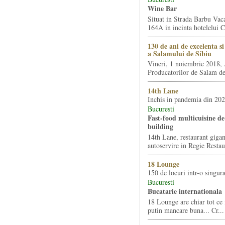
Wine Bar
Situat in Strada Barbu Vaca
164A in incinta hotelelui Ca
130 de ani de excelenta s
a Salamului de Sibiu
Vineri, 1 noiembrie 2018, 
Producatorilor de Salam de 
14th Lane
Inchis in pandemia din 20
Bucuresti
Fast-food multicuisine de 
building
14th Lane, restaurant gigan
autoservire in Regie Restau
18 Lounge
150 de locuri intr-o singura
Bucuresti
Bucatarie internationala
18 Lounge are chiar tot ce 
putin mancare buna... Cr...