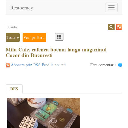
Restocracy
Toggle
navigation
Toate
Vezi pe Harta
Milu Cafe, cafenea boema langa magazinul
Cocor din Bucuresti
Abonare prin RSS Feed la noutati
Fara comentarii
DES