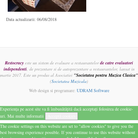
Data actualizarii: 06/08/2018
Restocracy
este un sistem de evaluare a restaurantelor
de catre evaluatori
independenti
, de prezentare si de autoprezentare a restaurantelor, lansat in
martie 2017. Este un produs al Asociatiei
"Societatea pentru Muzica Clasica"
(
Societatea Muzicala
)
Web design si programare:
UDRAM Software
Experiența pe acest site va fi îmbunătățită dacă acceptați folosirea de cookie-
uri.
Mai multe informatii
Acceptă cookies
The cookie settings on this website are set to "allow cookies" to give you the
best browsing experience possible. If you continue to use this website without