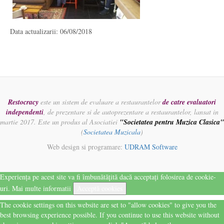
Data actualizarii: 06/08/2018
Restocracy
este un sistem de evaluare a restaurantelor
de catre evaluatori
independenti
, de prezentare si de autoprezentare a restaurantelor, lansat in
martie 2017. Este un produs al Asociatiei
"Societatea pentru Muzica Clasica"
(
Societatea Muzicala
)
Web design si programare:
UDRAM Software
Experiența pe acest site va fi îmbunătățită dacă acceptați folosirea de cookie-
uri.
Mai multe informatii
Acceptă cookies
The cookie settings on this website are set to "allow cookies" to give you the
best browsing experience possible. If you continue to use this website without