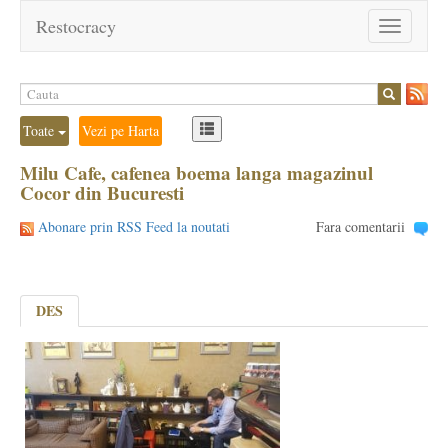
Restocracy
Toggle
navigation
Toate
Vezi pe Harta
Milu Cafe, cafenea boema langa magazinul
Cocor din Bucuresti
Abonare prin RSS Feed la noutati
Fara comentarii
DES