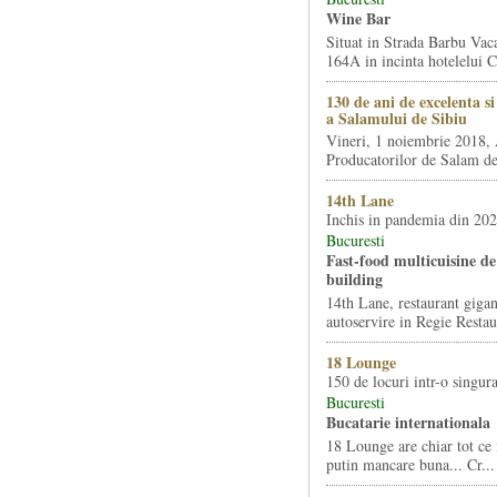
Wine Bar
Situat in Strada Barbu Vaca
164A in incinta hotelelui Ca
130 de ani de excelenta s
a Salamului de Sibiu
Vineri, 1 noiembrie 2018, 
Producatorilor de Salam de 
14th Lane
Inchis in pandemia din 20
Bucuresti
Fast-food multicuisine de 
building
14th Lane, restaurant gigan
autoservire in Regie Restau
18 Lounge
150 de locuri intr-o singura
Bucuresti
Bucatarie internationala
18 Lounge are chiar tot ce 
putin mancare buna... Cr...