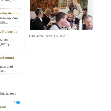
...
ului de Sibiu
rbatorim Ziua
tii...
e Purcari la
Data actualizarii: 12/10/2017
INURILE
OW” ȘI
zezi nunta
entru unul
en...
lui, în zona
2
aro)