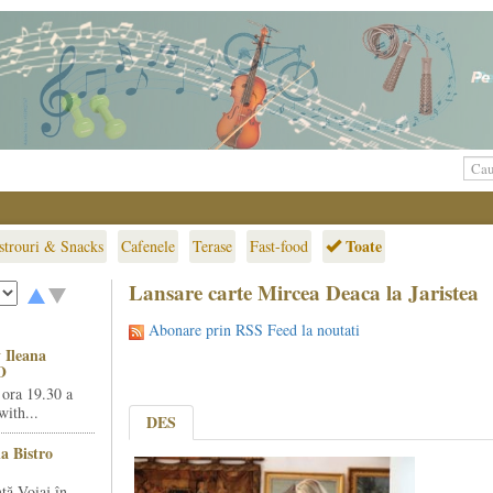
Toate
strouri & Snacks
Cafenele
Terase
Fast-food
Lansare carte Mircea Deaca la Jaristea
Abonare prin RSS Feed la noutati
 Ileana
O
 ora 19.30 a
ith...
DES
la Bistro
ță Voiaj în