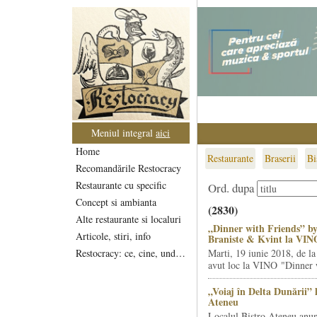
Meniul integral
aici
Home
Restaurante
Braserii
Bi
Recomandările Restocracy
Restaurante cu specific
Ord. dupa
Concept si ambianta
(2830)
Alte restaurante si localuri
„Dinner with Friends” by
Articole, stiri, info
Braniste & Kvint la VIN
Restocracy: ce, cine, unde...
Marti, 19 iunie 2018, de la
avut loc la VINO "Dinner w
„Voiaj în Delta Dunării” 
Ateneu
Localul Bistro Ateneu anun