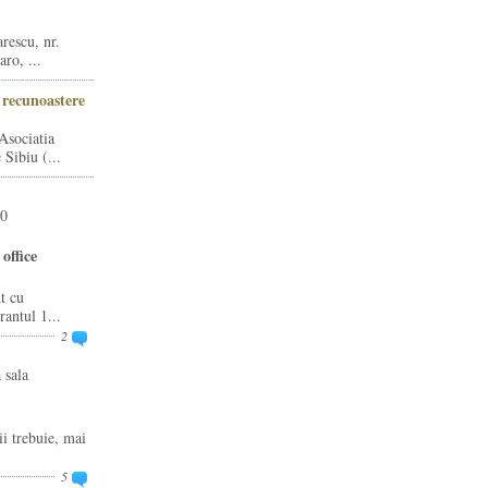
rescu, nr.
ro, ...
i recunoastere
Asociatia
Sibiu (...
20
office
t cu
rantul 1...
2
 sala
ii trebuie, mai
5