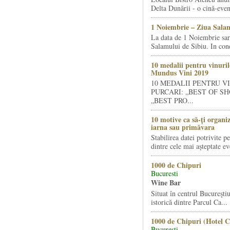
Delta Dunării - o cină-even
1 Noiembrie – Ziua Salam
La data de 1 Noiembrie sa
Salamului de Sibiu. In condi
10 medalii pentru vinuril
Mundus Vini 2019
10 MEDALII PENTRU V
PURCARI: „BEST OF SH
„BEST PRO...
10 motive ca să-ți organi
iarna sau primăvara
Stabilirea datei potrivite p
dintre cele mai așteptate ev
1000 de Chipuri
Bucuresti
Wine Bar
Situat în centrul Bucureştiu
istorică dintre Parcul Ca...
1000 de Chipuri (Hotel C
Bucuresti