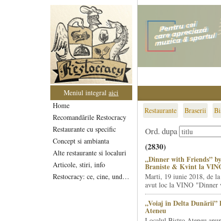
Meniul integral
aici
Home
Restaurante
Braserii
Bi
Recomandările Restocracy
Restaurante cu specific
Ord. dupa
Concept si ambianta
(2830)
Alte restaurante si localuri
„Dinner with Friends” by
Articole, stiri, info
Braniste & Kvint la VIN
Restocracy: ce, cine, unde...
Marti, 19 iunie 2018, de la
avut loc la VINO "Dinner w
„Voiaj în Delta Dunării” 
Ateneu
Localul Bistro Ateneu anun