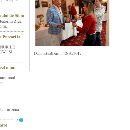
...
ului de Sibiu
rbatorim Ziua
tii...
e Purcari la
INURILE
OW” ȘI
Data actualizarii: 12/10/2017
zezi nunta
entru unul
en...
lui, în zona
2
aro)