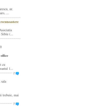
rescu, nr.
ro, ...
i recunoastere
Asociatia
Sibiu (...
20
office
t cu
rantul 1...
2
 sala
ii trebuie, mai
5