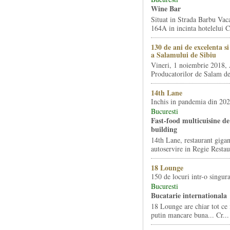
Wine Bar
Situat in Strada Barbu Vaca
164A in incinta hotelelui Ca
130 de ani de excelenta s
a Salamului de Sibiu
Vineri, 1 noiembrie 2018, 
Producatorilor de Salam de 
14th Lane
Inchis in pandemia din 20
Bucuresti
Fast-food multicuisine de 
building
14th Lane, restaurant gigan
autoservire in Regie Restau
18 Lounge
150 de locuri intr-o singura
Bucuresti
Bucatarie internationala
18 Lounge are chiar tot ce 
putin mancare buna... Cr...