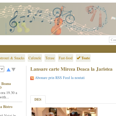
Toate
strouri & Snacks
Cafenele
Terase
Fast-food
Lansare carte Mircea Deaca la Jaristea
Abonare prin RSS Feed la noutati
 Ileana
O
 ora 19.30 a
ith...
DES
la Bistro
ță Voiaj în