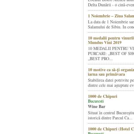
Delta Dunării - o cină-even
1 Noiembrie – Ziua Salam
La data de 1 Noiembrie sa
Salamului de Sibiu. In condi
10 medalii pentru vinuril
Mundus Vini 2019
10 MEDALII PENTRU V
PURCARI: „BEST OF SH
„BEST PRO...
10 motive ca să-ți organi
iarna sau primăvara
Stabilirea datei potrivite p
dintre cele mai așteptate ev
1000 de Chipuri
Bucuresti
Wine Bar
Situat în centrul Bucureştiu
istorică dintre Parcul Ca...
1000 de Chipuri (Hotel C
Bucuresti