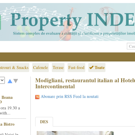
Toate
strouri & Snacks
Cafenele
Terase
Fast-food
Modigliani, restaurantul italian al Hotel
Intercontinental
Abonare prin RSS Feed la noutati
 Ileana
O
 ora 19.30 a
ith...
DES
la Bistro
ță Voiaj în