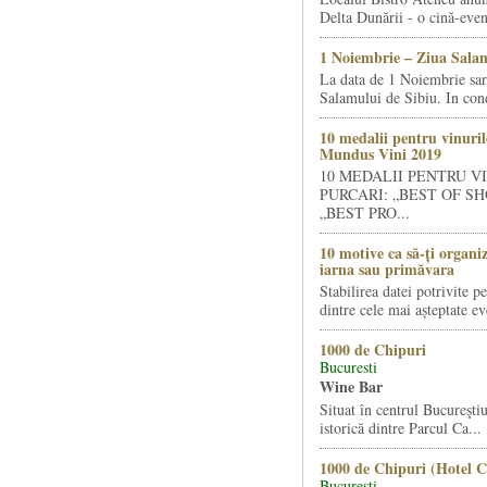
Delta Dunării - o cină-even
1 Noiembrie – Ziua Salam
La data de 1 Noiembrie sa
Salamului de Sibiu. In condi
10 medalii pentru vinuril
Mundus Vini 2019
10 MEDALII PENTRU V
PURCARI: „BEST OF SH
„BEST PRO...
10 motive ca să-ți organi
iarna sau primăvara
Stabilirea datei potrivite p
dintre cele mai așteptate ev
1000 de Chipuri
Bucuresti
Wine Bar
Situat în centrul Bucureştiu
istorică dintre Parcul Ca...
1000 de Chipuri (Hotel C
Bucuresti