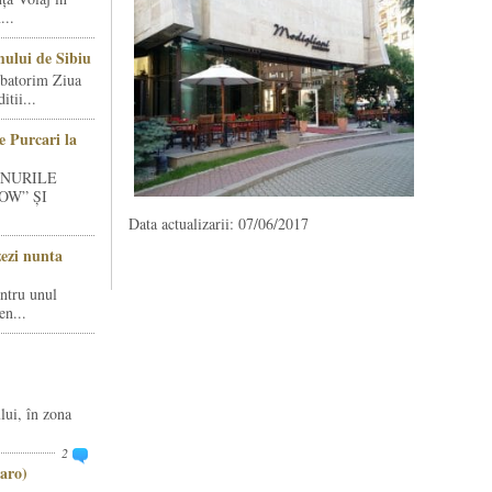
...
ului de Sibiu
rbatorim Ziua
tii...
e Purcari la
INURILE
OW” ȘI
Data actualizarii: 07/06/2017
zezi nunta
entru unul
en...
lui, în zona
2
aro)