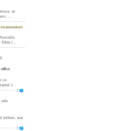
rescu, nr.
ro, ...
i recunoastere
Asociatia
Sibiu (...
20
office
t cu
rantul 1...
2
 sala
ii trebuie, mai
5