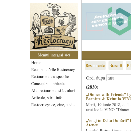
Meniul integral
aici
Home
Restaurante
Braserii
Bi
Recomandările Restocracy
Restaurante cu specific
Ord. dupa
Concept si ambianta
(2830)
Alte restaurante si localuri
„Dinner with Friends” by
Articole, stiri, info
Braniste & Kvint la VIN
Restocracy: ce, cine, unde...
Marti, 19 iunie 2018, de la
avut loc la VINO "Dinner w
„Voiaj în Delta Dunării” 
Ateneu
Localul Bistro Ateneu anun