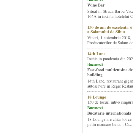
Wine Bar
Situat in Strada Barbu Vaca
164A in incinta hotelelui Ca
130 de ani de excelenta s
a Salamului de Sibiu
Vineri, 1 noiembrie 2018, 
Producatorilor de Salam de 
14th Lane
Inchis in pandemia din 20
Bucuresti
Fast-food multicuisine de 
building
14th Lane, restaurant gigan
autoservire in Regie Restau
18 Lounge
150 de locuri intr-o singura
Bucuresti
Bucatarie internationala
18 Lounge are chiar tot ce 
putin mancare buna... Cr...