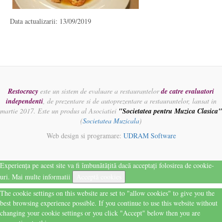
Data actualizarii: 13/09/2019
Restocracy
este un sistem de evaluare a restaurantelor
de catre evaluatori
independenti
, de prezentare si de autoprezentare a restaurantelor, lansat in
martie 2017. Este un produs al Asociatiei
"Societatea pentru Muzica Clasica"
(
Societatea Muzicala
)
Web design si programare:
UDRAM Software
Experiența pe acest site va fi îmbunătățită dacă acceptați folosirea de cookie-
uri.
Mai multe informatii
Acceptă cookies
The cookie settings on this website are set to "allow cookies" to give you the
best browsing experience possible. If you continue to use this website without
changing your cookie settings or you click "Accept" below then you are