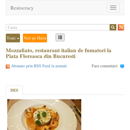
Restocracy
Toggle
navigation
Toate
Vezi pe Harta
Mozzafiato, restaurant italian de fumatori la
Piata Floreasca din Bucuresti
Abonare prin RSS Feed la noutati
Fara comentarii
DES