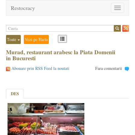
Restocracy
Toggle
navigation
Toate
Vezi pe Harta
Murad, restaurant arabesc la Piata Domenii
in Bucuresti
Abonare prin RSS Feed la noutati
Fara comentarii
DES