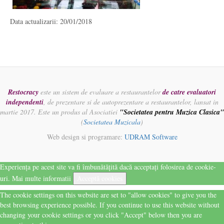
Data actualizarii: 20/01/2018
Restocracy
este un sistem de evaluare a restaurantelor
de catre evaluatori
independenti
, de prezentare si de autoprezentare a restaurantelor, lansat in
martie 2017. Este un produs al Asociatiei
"Societatea pentru Muzica Clasica"
(
Societatea Muzicala
)
Web design si programare:
UDRAM Software
Experiența pe acest site va fi îmbunătățită dacă acceptați folosirea de cookie-
uri.
Mai multe informatii
Acceptă cookies
The cookie settings on this website are set to "allow cookies" to give you the
best browsing experience possible. If you continue to use this website without
changing your cookie settings or you click "Accept" below then you are