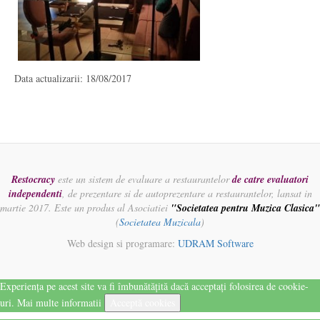
Data actualizarii: 18/08/2017
Restocracy
este un sistem de evaluare a restaurantelor
de catre evaluatori
independenti
, de prezentare si de autoprezentare a restaurantelor, lansat in
martie 2017. Este un produs al Asociatiei
"Societatea pentru Muzica Clasica"
(
Societatea Muzicala
)
Web design si programare:
UDRAM Software
Experiența pe acest site va fi îmbunătățită dacă acceptați folosirea de cookie-
uri.
Mai multe informatii
Acceptă cookies