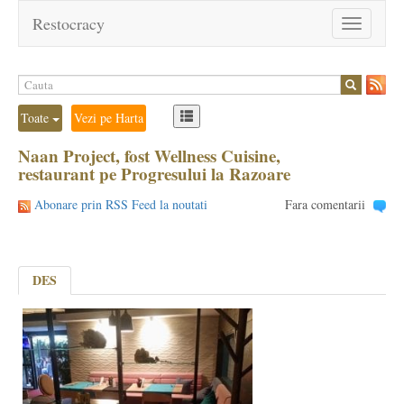
Restocracy
Toggle
navigation
Toate
Vezi pe Harta
Naan Project, fost Wellness Cuisine,
restaurant pe Progresului la Razoare
Abonare prin RSS Feed la noutati
Fara comentarii
DES