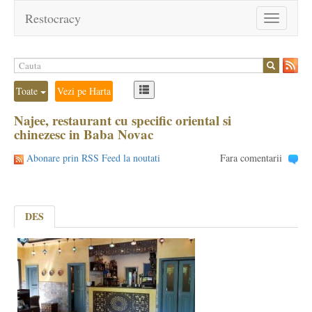
Restocracy
Toggle
navigation
Toate
Vezi pe Harta
Najee, restaurant cu specific oriental si
chinezesc in Baba Novac
Abonare prin RSS Feed la noutati
Fara comentarii
DES