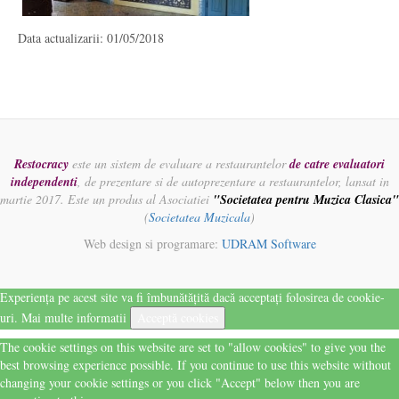
Data actualizarii: 01/05/2018
Restocracy
este un sistem de evaluare a restaurantelor
de catre evaluatori
independenti
, de prezentare si de autoprezentare a restaurantelor, lansat in
martie 2017. Este un produs al Asociatiei
"Societatea pentru Muzica Clasica"
(
Societatea Muzicala
)
Web design si programare:
UDRAM Software
Experiența pe acest site va fi îmbunătățită dacă acceptați folosirea de cookie-
uri.
Mai multe informatii
Acceptă cookies
The cookie settings on this website are set to "allow cookies" to give you the
best browsing experience possible. If you continue to use this website without
changing your cookie settings or you click "Accept" below then you are